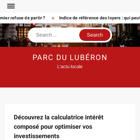
Skip
to
er refuse de partir ?
Indice de référence des loyers : qui peu
content
Search
PARC DU LUBÉRON
L'actu locale
Découvrez la calculatrice intérêt
composé pour optimiser vos
investissements