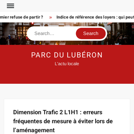
Skip
to
er refuse de partir ?
Indice de référence des loyers : qui peu
content
Search
PARC DU LUBÉRON
L'actu locale
Dimension Trafic 2 L1H1 : erreurs
fréquentes de mesure à éviter lors de
l’aménagement