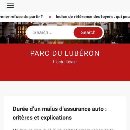
Skip
to
ier refuse de partir ?
Indice de référence des loyers : qui pe
content
Search
PARC DU LUBÉRON
L'actu locale
Durée d’un malus d’assurance auto :
critères et explications