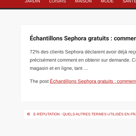
JARDIN
LOISIRS
MAISON
MODE
SANT
Échantillons Sephora gratuits : commen
72% des clients Sephora déclarent avoir déjà reçu
précisément comment en obtenir sur demande. Ce 
magasin et en ligne, tant …
The post
Échantillons Sephora gratuits : comment 
Navigation
E-RÉPUTATION : QUELS AUTRES TERMES UTILISÉS EN F
de
l’article