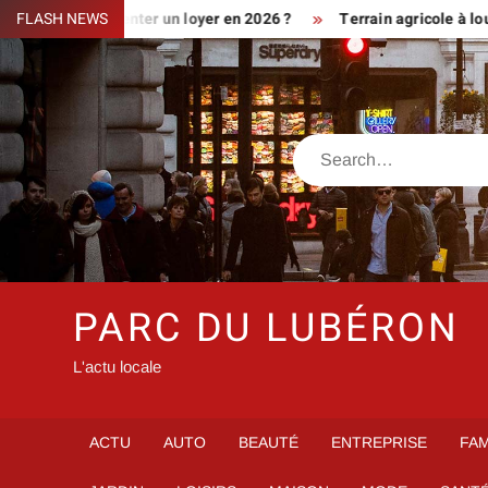
Skip
ment augmenter un loyer en 2026 ?
FLASH NEWS
Terrain agricole à louer prè
to
content
Search
PARC DU LUBÉRON
L'actu locale
ACTU
AUTO
BEAUTÉ
ENTREPRISE
FAM