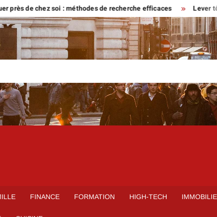
s de chez soi : méthodes de recherche efficaces
Lever tôt ou ven
ILLE
FINANCE
FORMATION
HIGH-TECH
IMMOBILI