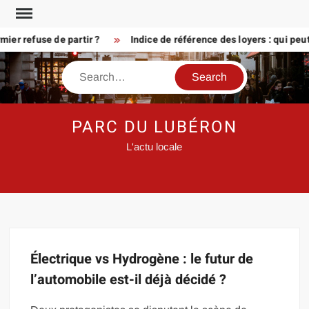
Skip
to
er refuse de partir ?
Indice de référence des loyers : qui peu
content
Search
PARC DU LUBÉRON
L'actu locale
Électrique vs Hydrogène : le futur de
l’automobile est-il déjà décidé ?