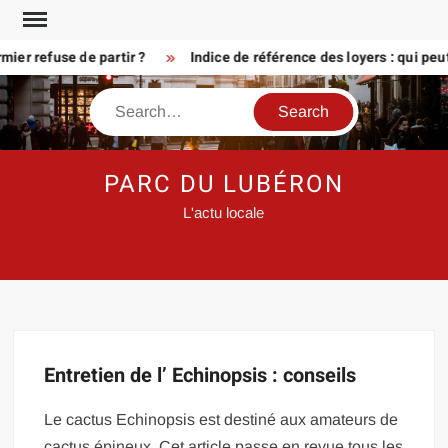
Skip
to
ier refuse de partir ?
Indice de référence des loyers : qui peu
content
Search
PARC DU LUBÉRON
L'actu locale
Entretien de l’ Echinopsis : conseils
Le cactus Echinopsis est destiné aux amateurs de
cactus épineux. Cet article passe en revue tous les