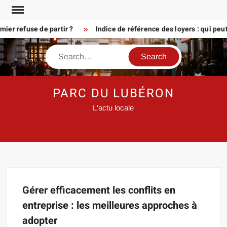
Skip
to
er refuse de partir ?
Indice de référence des loyers : qui peu
content
Search
PARC DU LUBÉRON
L'actu locale
Gérer efficacement les conflits en
entreprise : les meilleures approches à
adopter