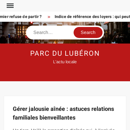
Skip
to
er refuse de partir ?
Indice de référence des loyers : qui peu
content
Search
PARC DU LUBÉRON
L'actu locale
Gérer jalousie aînée : astuces relations
familiales bienveillantes