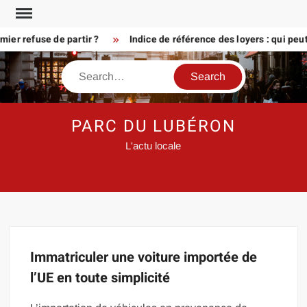
Skip
to
er refuse de partir ?
Indice de référence des loyers : qui peu
content
Search
PARC DU LUBÉRON
L'actu locale
Immatriculer une voiture importée de
l’UE en toute simplicité