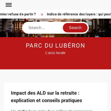
Skip
to
er refuse de partir ?
Indice de référence des loyers : qui peu
content
Search
PARC DU LUBÉRON
L'actu locale
Impact des ALD sur la retraite :
explication et conseils pratiques