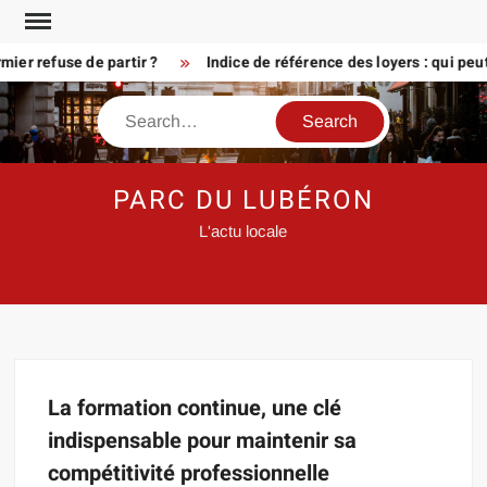
Skip
to
er refuse de partir ?
Indice de référence des loyers : qui peu
content
Search
PARC DU LUBÉRON
L'actu locale
La formation continue, une clé
indispensable pour maintenir sa
compétitivité professionnelle