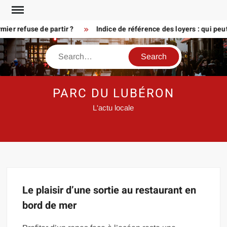
Skip
to
er refuse de partir ?
Indice de référence des loyers : qui peu
content
Search
PARC DU LUBÉRON
L'actu locale
Le plaisir d’une sortie au restaurant en
bord de mer