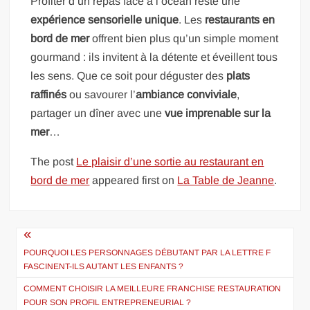
Profiter d’un repas face à l’océan reste une
expérience sensorielle unique
. Les
restaurants en
bord de mer
offrent bien plus qu’un simple moment
gourmand : ils invitent à la détente et éveillent tous
les sens. Que ce soit pour déguster des
plats
raffinés
ou savourer l’
ambiance conviviale
,
partager un dîner avec une
vue imprenable sur la
mer
…
The post
Le plaisir d’une sortie au restaurant en
bord de mer
appeared first on
La Table de Jeanne
.
Navigation
de
POURQUOI LES PERSONNAGES DÉBUTANT PAR LA LETTRE F
FASCINENT-ILS AUTANT LES ENFANTS ?
l’article
COMMENT CHOISIR LA MEILLEURE FRANCHISE RESTAURATION
POUR SON PROFIL ENTREPRENEURIAL ?