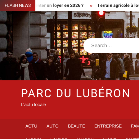
Skip
aiment augmenter un loyer en 2026 ?
FLASH NEWS
Terrain agricole à louer p
to
content
Search
PARC DU LUBÉRON
L'actu locale
ACTU
AUTO
BEAUTÉ
ENTREPRISE
FAM