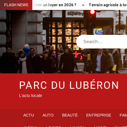
Skip
iment augmenter un loyer en 2026 ?
FLASH NEWS
Terrain agricole à louer prè
to
content
Search
PARC DU LUBÉRON
L'actu locale
ACTU
AUTO
BEAUTÉ
ENTREPRISE
FAM