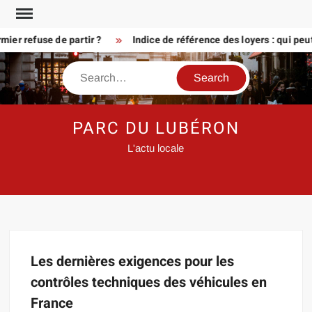
Skip
to
ier refuse de partir ?
Indice de référence des loyers : qui peu
content
Search
PARC DU LUBÉRON
L'actu locale
Les dernières exigences pour les
contrôles techniques des véhicules en
France