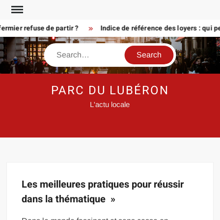
Skip
to
rmier refuse de partir ?
Indice de référence des loyers : qui p
content
Search
PARC DU LUBÉRON
L'actu locale
Les meilleures pratiques pour réussir
dans la thématique »