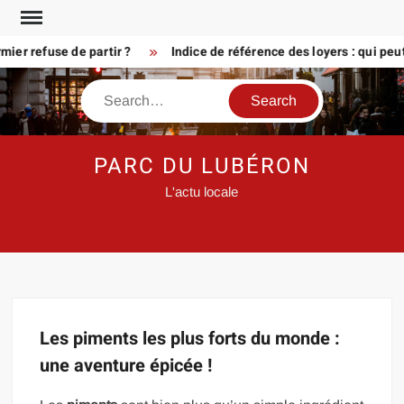
Skip
to
er refuse de partir ?
Indice de référence des loyers : qui peu
content
Search
PARC DU LUBÉRON
L'actu locale
Les piments les plus forts du monde :
une aventure épicée !