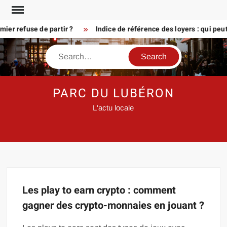
Skip
to
er refuse de partir ?
Indice de référence des loyers : qui peu
content
Search
PARC DU LUBÉRON
L'actu locale
Les play to earn crypto : comment
gagner des crypto-monnaies en jouant ?