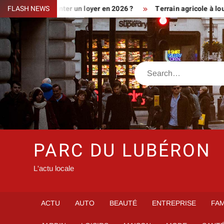
Skip
ment augmenter un loyer en 2026 ?
FLASH NEWS
Terrain agricole à louer prè
to
content
Search
PARC DU LUBÉRON
L'actu locale
ACTU
AUTO
BEAUTÉ
ENTREPRISE
FAM