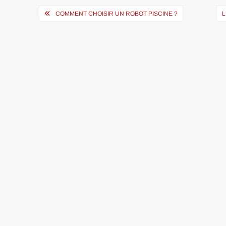
Navigation
COMMENT CHOISIR UN ROBOT PISCINE ?
L
de
l’article