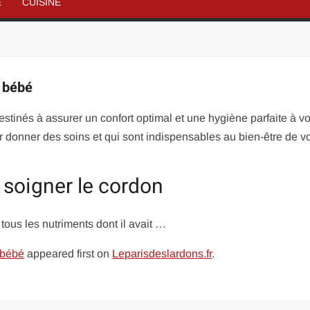
É
CUISINE
n bébé
stinés à assurer un confort optimal et une hygiène parfaite à vo
r donner des soins et qui sont indispensables au bien-être de v
 soigner le cordon
 tous les nutriments dont il avait …
 bébé
appeared first on
Leparisdeslardons.fr
.