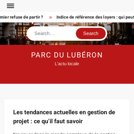
Skip
to
er refuse de partir ?
Indice de référence des loyers : qui peu
content
Search
PARC DU LUBÉRON
L'actu locale
Les tendances actuelles en gestion de
projet : ce qu’il faut savoir