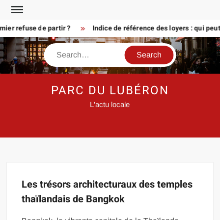
Skip
to
er refuse de partir ?
Indice de référence des loyers : qui peu
content
Search
PARC DU LUBÉRON
L'actu locale
Les trésors architecturaux des temples
thaïlandais de Bangkok