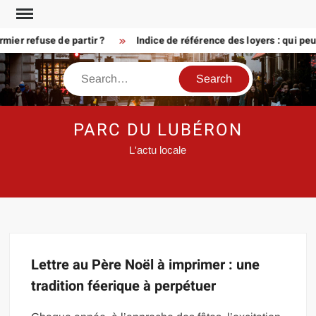
Skip
to
ier refuse de partir ?
Indice de référence des loyers : qui pe
content
Search
PARC DU LUBÉRON
L'actu locale
Lettre au Père Noël à imprimer : une
tradition féerique à perpétuer