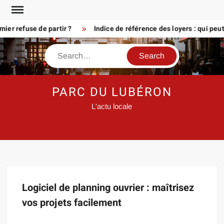
Skip
to
er refuse de partir ?
Indice de référence des loyers : qui peu
content
Search
PARC DU LUBÉRON
L'actu locale
Logiciel de planning ouvrier : maîtrisez
vos projets facilement