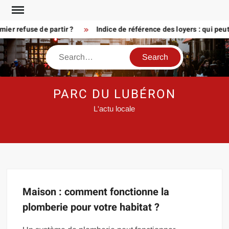
Skip
to
er refuse de partir ?
Indice de référence des loyers : qui peu
content
Search
PARC DU LUBÉRON
L'actu locale
Maison : comment fonctionne la
plomberie pour votre habitat ?