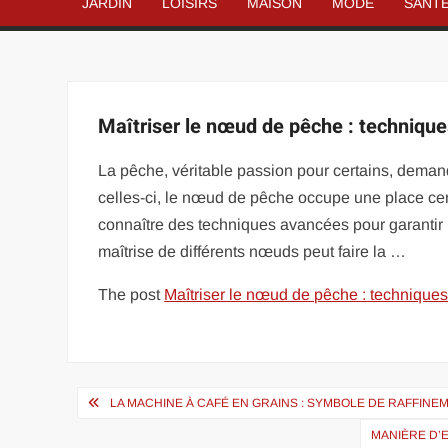
JARDIN
LOISIRS
MAISON
MODE
SANT
Maîtriser le nœud de pêche : techniqu
La pêche, véritable passion pour certains, demand
celles-ci, le nœud de pêche occupe une place cent
connaître des techniques avancées pour garantir l
maîtrise de différents nœuds peut faire la …
The post
Maîtriser le nœud de pêche : technique
Navigation
LA MACHINE À CAFÉ EN GRAINS : SYMBOLE DE RAFFINEM
de
MANIÈRE D’