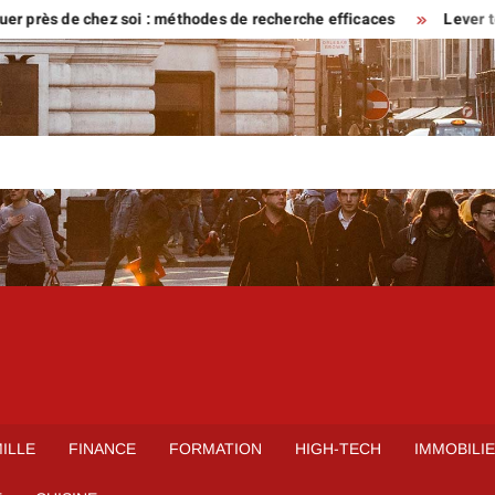
s de chez soi : méthodes de recherche efficaces
Lever tôt ou ve
ILLE
FINANCE
FORMATION
HIGH-TECH
IMMOBILI