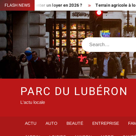
Skip
iment augmenter un loyer en 2026 ?
FLASH NEWS
Terrain agricole à louer prè
to
content
Search
PARC DU LUBÉRON
L'actu locale
ACTU
AUTO
BEAUTÉ
ENTREPRISE
FAM