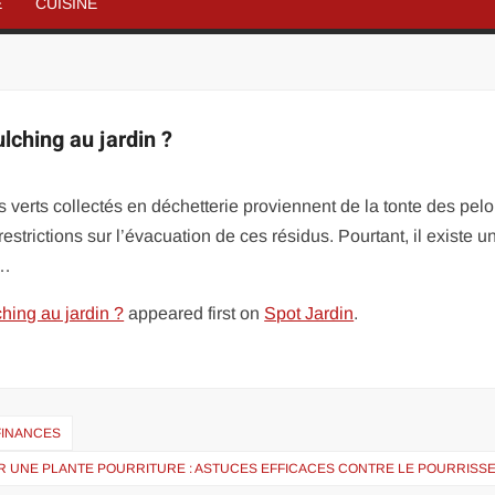
É
CUISINE
ulching au jardin ?
verts collectés en déchetterie proviennent de la tonte des pel
trictions sur l’évacuation de ces résidus. Pourtant, il existe u
 …
ching au jardin ?
appeared first on
Spot Jardin
.
 FINANCES
R UNE PLANTE POURRITURE : ASTUCES EFFICACES CONTRE LE POURRISS