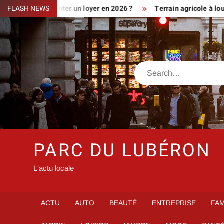
Skip
ment augmenter un loyer en 2026 ?
FLASH NEWS
Terrain agricole à louer prè
to
content
Search
PARC DU LUBÉRON
L'actu locale
ACTU
AUTO
BEAUTÉ
ENTREPRISE
FAM