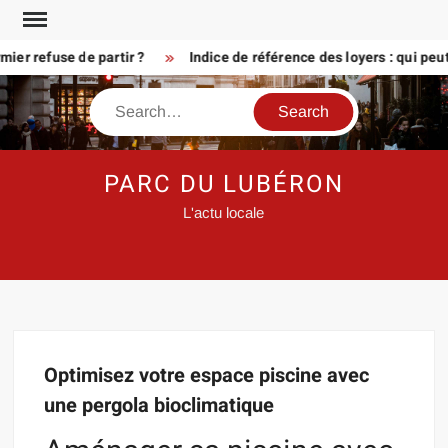
Skip
to
er refuse de partir ?
Indice de référence des loyers : qui peu
content
Search
PARC DU LUBÉRON
L'actu locale
Optimisez votre espace piscine avec
une pergola bioclimatique