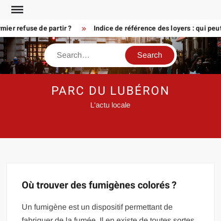
Skip
to
er refuse de partir ?
Indice de référence des loyers : qui peu
content
Search
PARC DU LUBÉRON
L'actu locale
Où trouver des fumigènes colorés ?
Un fumigène est un dispositif permettant de
fabriquer de la fumée. Il en existe de toutes sortes