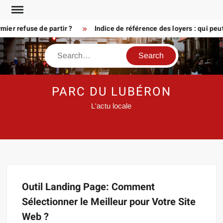
Skip
to
er refuse de partir ?
Indice de référence des loyers : qui peu
content
Search
PARC DU LUBÉRON
L'actu locale
Outil Landing Page: Comment
Sélectionner le Meilleur pour Votre Site
Web ?