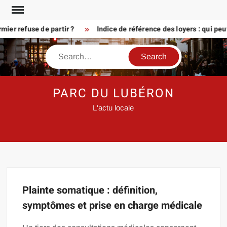
Skip
to
ier refuse de partir ?
Indice de référence des loyers : qui peu
content
Search
PARC DU LUBÉRON
L'actu locale
Plainte somatique : définition,
symptômes et prise en charge médicale