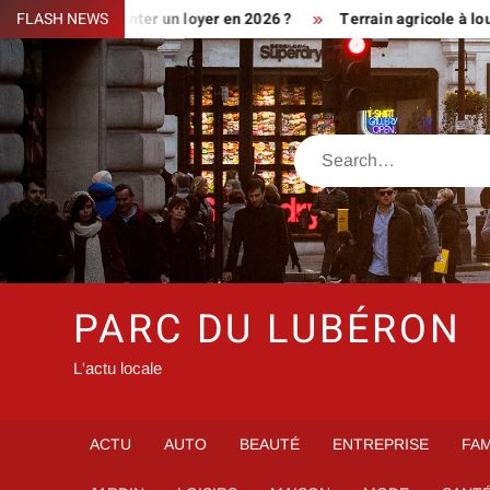
Skip
iment augmenter un loyer en 2026 ?
FLASH NEWS
Terrain agricole à louer prè
to
content
Search
PARC DU LUBÉRON
L'actu locale
ACTU
AUTO
BEAUTÉ
ENTREPRISE
FAM