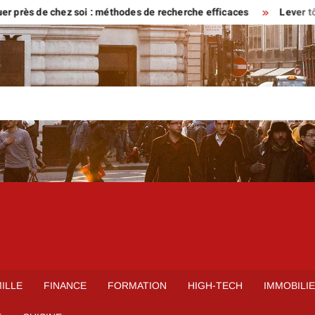
s de chez soi : méthodes de recherche efficaces
Lever tôt ou ve
ILLE
FINANCE
FORMATION
HIGH-TECH
IMMOBILI