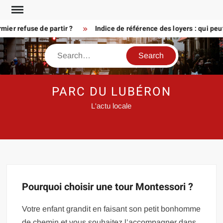
Skip
to
ier refuse de partir ?
Indice de référence des loyers : qui peu
content
Search
PARC DU LUBÉRON
L'actu locale
Pourquoi choisir une tour Montessori ?
Votre enfant grandit en faisant son petit bonhomme
de chemin et vous souhaitez l’accompagner dans