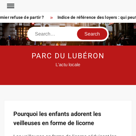
Skip
to
er refuse de partir ?
Indice de référence des loyers : qui peu
content
Search
PARC DU LUBÉRON
L'actu locale
Pourquoi les enfants adorent les
veilleuses en forme de licorne