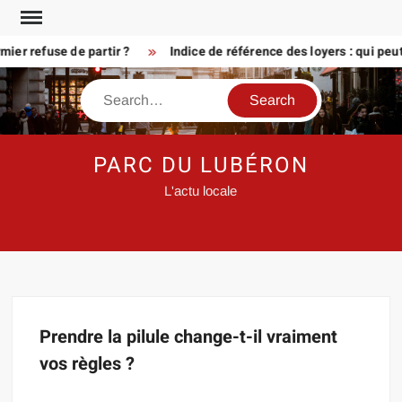
Skip
to
er refuse de partir ?
Indice de référence des loyers : qui peu
content
Search
PARC DU LUBÉRON
L'actu locale
Prendre la pilule change-t-il vraiment
vos règles ?