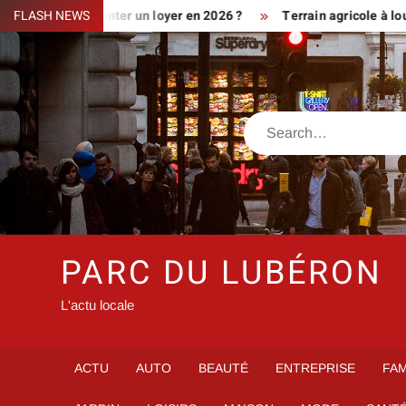
Skip
iment augmenter un loyer en 2026 ?
FLASH NEWS
Terrain agricole à louer prè
to
content
Search
PARC DU LUBÉRON
L'actu locale
ACTU
AUTO
BEAUTÉ
ENTREPRISE
FAM