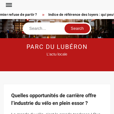
Skip
to
er refuse de partir ?
Indice de référence des loyers : qui peu
content
Search
PARC DU LUBÉRON
L'actu locale
Quelles opportunités de carrière offre
l’industrie du vélo en plein essor ?