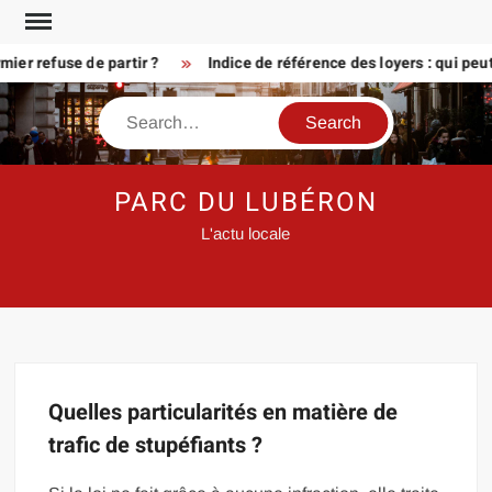
Skip
to
er refuse de partir ?
Indice de référence des loyers : qui peu
content
Search
PARC DU LUBÉRON
L'actu locale
Quelles particularités en matière de
trafic de stupéfiants ?