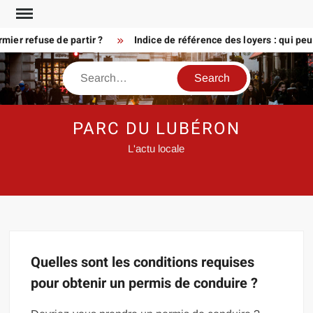
Skip
to
ier refuse de partir ?
Indice de référence des loyers : qui pe
content
Search
PARC DU LUBÉRON
L'actu locale
Quelles sont les conditions requises
pour obtenir un permis de conduire ?