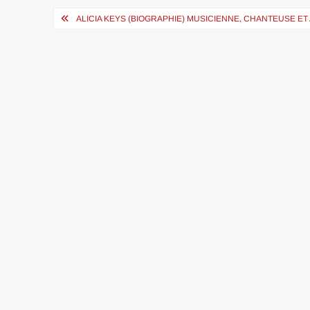
Navigation
ALICIA KEYS (BIOGRAPHIE) MUSICIENNE, CHANTEUSE 
de
l’article