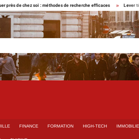
s de chez soi : méthodes de recherche efficaces
Lever tôt ou ve
ILLE
FINANCE
FORMATION
HIGH-TECH
IMMOBILI