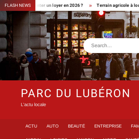
Skip
iment augmenter un loyer en 2026 ?
FLASH NEWS
Terrain agricole à louer prè
to
content
Search
PARC DU LUBÉRON
L'actu locale
ACTU
AUTO
BEAUTÉ
ENTREPRISE
FAM