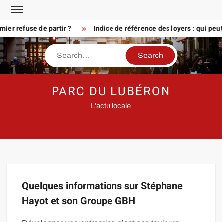
Skip
to
er refuse de partir ?
Indice de référence des loyers : qui peu
content
Search
PARC DU LUBÉRON
L'actu locale
Quelques informations sur Stéphane
Hayot et son Groupe GBH