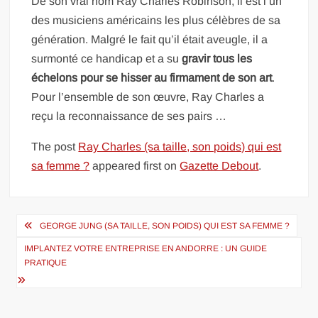
De son vrai nom Ray Charles Robinson, il est l’un
des musiciens américains les plus célèbres de sa
génération. Malgré le fait qu’il était aveugle, il a
surmonté ce handicap et a su
gravir tous les
échelons pour se hisser au firmament de son art
.
Pour l’ensemble de son œuvre, Ray Charles a
reçu la reconnaissance de ses pairs …
The post
Ray Charles (sa taille, son poids) qui est
sa femme ?
appeared first on
Gazette Debout
.
Navigation
GEORGE JUNG (SA TAILLE, SON POIDS) QUI EST SA FEMME ?
de
IMPLANTEZ VOTRE ENTREPRISE EN ANDORRE : UN GUIDE
l’article
PRATIQUE