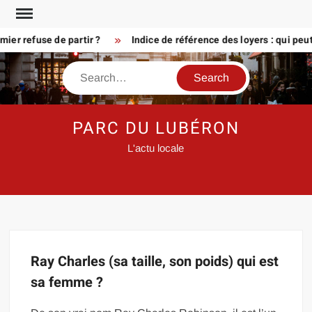
Skip
to
er refuse de partir ?
Indice de référence des loyers : qui peu
content
Search
PARC DU LUBÉRON
L'actu locale
Ray Charles (sa taille, son poids) qui est
sa femme ?