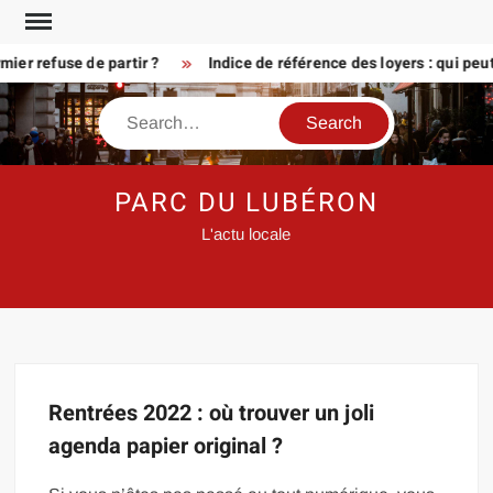
Skip
to
er refuse de partir ?
Indice de référence des loyers : qui peu
content
Search
PARC DU LUBÉRON
L'actu locale
Rentrées 2022 : où trouver un joli
agenda papier original ?