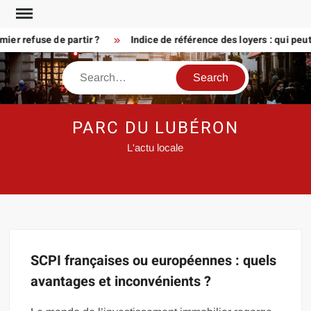
Skip
to
er refuse de partir ?
Indice de référence des loyers : qui peu
content
Search
PARC DU LUBÉRON
L'actu locale
SCPI françaises ou européennes : quels
avantages et inconvénients ?