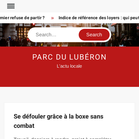
Skip
to
er refuse de partir ?
Indice de référence des loyers : qui peu
content
Search
PARC DU LUBÉRON
L'actu locale
Se défouler grâce à la boxe sans
combat