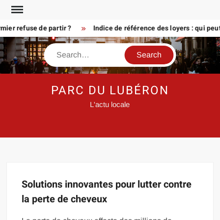
Skip
to
ier refuse de partir ?
Indice de référence des loyers : qui peu
content
Search
PARC DU LUBÉRON
L'actu locale
Solutions innovantes pour lutter contre
la perte de cheveux