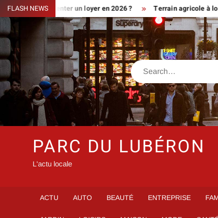
Skip
iment augmenter un loyer en 2026 ?
FLASH NEWS
Terrain agricole à louer pr
to
content
Search
PARC DU LUBÉRON
L'actu locale
ACTU
AUTO
BEAUTÉ
ENTREPRISE
FAM