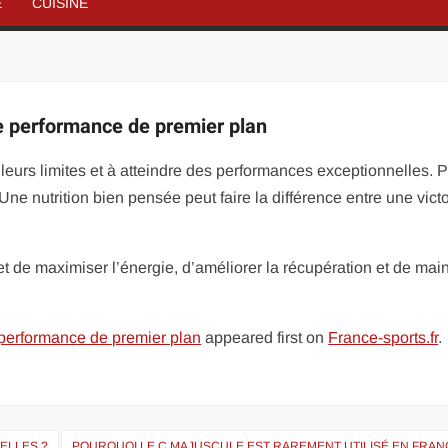
É
CUISINE
ne performance de premier plan
eurs limites et à atteindre des performances exceptionnelles. P
Une nutrition bien pensée peut faire la différence entre une victo
t de maximiser l’énergie, d’améliorer la récupération et de main
e performance de premier plan
appeared first on
France-sports.fr
.
ELLES ?
POURQUOI LE Ç MAJUSCULE EST RAREMENT UTILISÉ EN FRANÇ