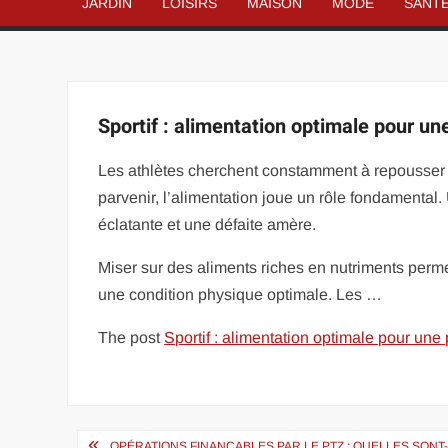
JARDIN
LOISIRS
MAISON
MODE
SANT
Sportif : alimentation optimale pour u
Les athlètes cherchent constamment à repousser l
parvenir, l’alimentation joue un rôle fondamental. 
éclatante et une défaite amère.
Miser sur des aliments riches en nutriments perme
une condition physique optimale. Les …
The post
Sportif : alimentation optimale pour un
Navigation
OPÉRATIONS FINANÇABLES PAR LE PTZ : QUELLES SONT-