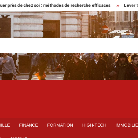
ès de chez soi : méthodes de recherche efficaces
Lever tôt ou ve
ILLE
FINANCE
FORMATION
HIGH-TECH
IMMOBILI