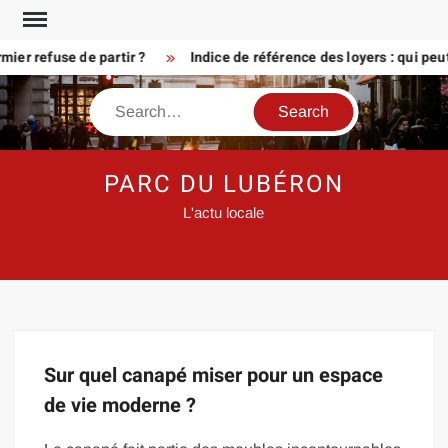
Skip
to
ier refuse de partir ?
Indice de référence des loyers : qui peu
content
Search
PARC DU LUBÉRON
L'actu locale
Sur quel canapé miser pour un espace
de vie moderne ?