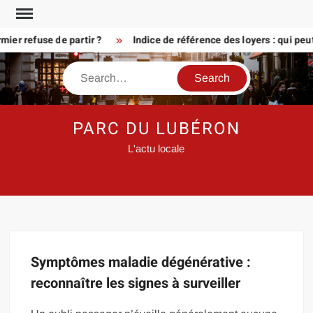
Skip
to
ier refuse de partir ?
Indice de référence des loyers : qui peu
content
Search
PARC DU LUBÉRON
L'actu locale
Symptômes maladie dégénérative :
reconnaître les signes à surveiller