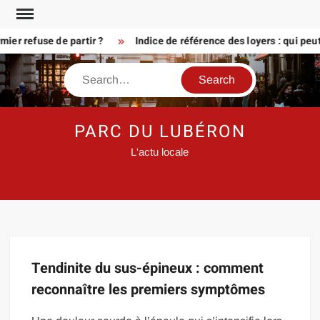
Skip
to
er refuse de partir ?
Indice de référence des loyers : qui peu
content
Search
PARC DU LUBÉRON
L'actu locale
Tendinite du sus-épineux : comment
reconnaître les premiers symptômes