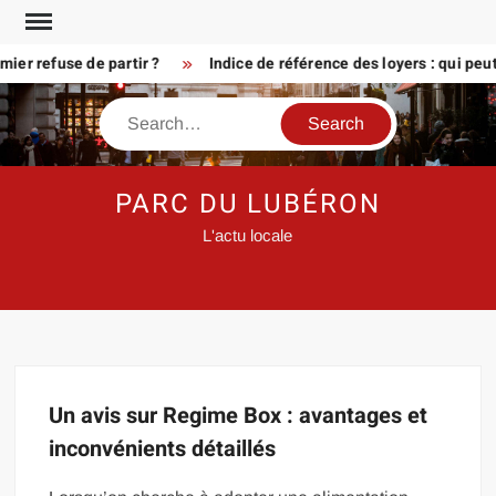
Skip
to
er refuse de partir ?
Indice de référence des loyers : qui peu
content
Search
PARC DU LUBÉRON
L'actu locale
Un avis sur Regime Box : avantages et
inconvénients détaillés